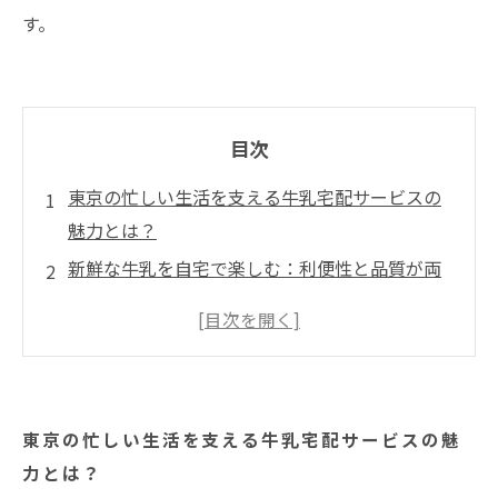
す。
目次
東京の忙しい生活を支える牛乳宅配サービスの
魅力とは？
新鮮な牛乳を自宅で楽しむ：利便性と品質が両
立の秘密
どのようにして地元の酪農家から新鮮な牛乳が
届くのか
環境に優しい選択肢：エコ配送の取り組みとそ
東京の忙しい生活を支える牛乳宅配サービスの魅
の利点
力とは？
多様な乳製品選び：東京の牛乳宅配サービスが