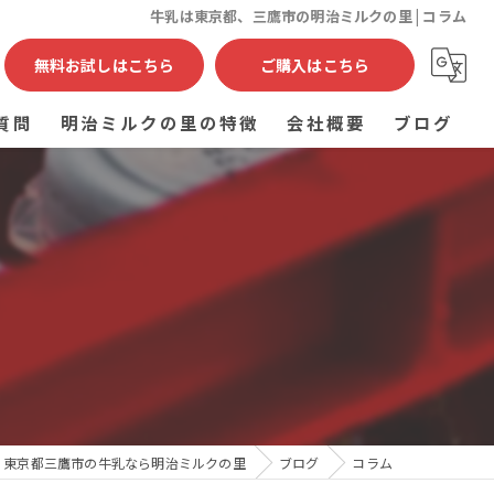
牛乳は東京都、三鷹市の明治ミルクの里 | コラム
無料お試しはこちら
ご購入はこちら
質問
明治ミルクの里の特徴
会社概要
ブログ
ヨーグルト
コラム
乳製品
通販
宅配
健康食品
東京都三鷹市の牛乳なら明治ミルクの里
ブログ
コラム