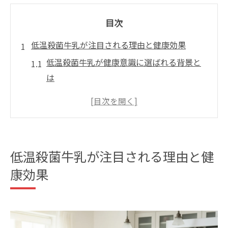
目次
低温殺菌牛乳が注目される理由と健康効果
低温殺菌牛乳が健康意識に選ばれる背景と
は
低温殺菌牛乳の栄養価と日常へのメリット
東毛酪農の低温殺菌牛乳63℃の特徴解説
風味豊かな低温殺菌牛乳が持つ安心感
低温殺菌牛乳の家族向け健康効果を検証
低温殺菌牛乳が注目される理由と健
低温殺菌牛乳が注目される最新トレンド
康効果
東京都武蔵野市境南町で見つける安心の低温殺
菌牛乳
境南町で低温殺菌牛乳を選ぶ際のポイント