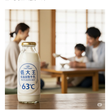
わり
東毛酪農みんなの牛乳が愛される歴史を解
説
低温殺菌牛乳の美味しさと保存方法のコツ
低温殺菌牛乳の美味しさを保つ保存の秘訣
新鮮な低温殺菌牛乳を長持ちさせる方法
低温殺菌牛乳の消費期限と取り扱い注意点
冷蔵保存で守る低温殺菌牛乳の風味と安全
低温殺菌牛乳の開封後の美味しさ維持術
家族で楽しむ低温殺菌牛乳の保存ポイント
境南町で楽しむ低温殺菌牛乳の新しい味体験
低温殺菌牛乳で作るコーヒー牛乳の魅力
家庭で楽しむ低温殺菌牛乳アイスの作り方