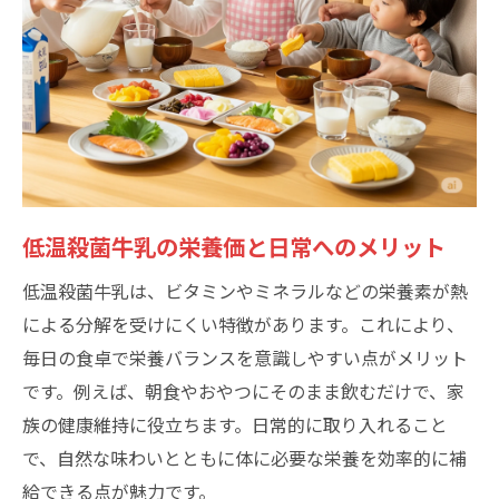
低温殺菌牛乳の風味を引き出す選び方
味の違いを楽しむ低温殺菌牛乳の飲み比べ
東毛酪農低温殺菌牛乳63℃の風味特徴
家族で楽しめる低温殺菌牛乳の選定基準
ミルクのコクを感じる低温殺菌牛乳の魅力
日々の食卓で活躍する低温殺菌牛乳の選び
方
低温殺菌牛乳の栄養価と日常へのメリット
東毛酪農の歴史と給食牛乳の信頼性を探る
低温殺菌牛乳は、ビタミンやミネラルなどの栄養素が熱
東毛酪農の歴史が築く低温殺菌牛乳の信頼
による分解を受けにくい特徴があります。これにより、
給食牛乳で選ばれる東毛酪農の実績と安心
毎日の食卓で栄養バランスを意識しやすい点がメリット
地域に根ざす東毛酪農と低温殺菌牛乳の歩
です。例えば、朝食やおやつにそのまま飲むだけで、家
み
族の健康維持に役立ちます。日常的に取り入れること
東毛酪農の給食牛乳が家庭に人気な理由
で、自然な味わいとともに体に必要な栄養を効率的に補
低温殺菌牛乳の供給体制と東毛酪農のこだ
給できる点が魅力です。