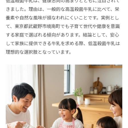
低温殺菌牛乳は、健康志向の高まりとともに注目されて
性
きました。理由は、一般的な高温殺菌牛乳に比べて、栄
家族全員が納得できる低温殺菌牛乳の選択
養素や自然な風味が損なわれにくいことです。実例とし
肢
て、東京都武蔵野市境南町でも子育て世代や健康を意識
東毛酪農の低温殺菌牛乳が持つ魅力を解説
する家庭で選ばれる傾向があります。結論として、安心
東毛酪農の低温殺菌牛乳63℃製法のこだわ
して家族に提供できる牛乳を求める際、低温殺菌牛乳は
り
理想的な選択肢となっています。
東毛酪農みんなの牛乳が人気の理由とは
東毛酪農コーヒー牛乳やアイスの楽しみ方
低温殺菌牛乳のメニューに見る東毛酪農の
魅力
東毛酪農の給食牛乳が信頼される背景
東毛酪農牛乳の読み方や特徴を徹底解説
風味豊かな低温殺菌牛乳を選ぶポイント