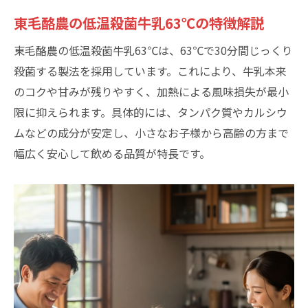
東毛酪農の低温殺菌牛乳を使ったアレンジ
東毛酪農の低温殺菌牛乳63℃の特徴解説
レシピ
境南町で味わう低温殺菌牛乳の楽しみ方
東毛酪農の低温殺菌牛乳63℃は、63℃で30分間じっくり
殺菌する製法を採用しています。これにより、牛乳本来
食卓を彩る低温殺菌牛乳メニューの提案
のコクや甘みが残りやすく、加熱による風味損失が最小
低温殺菌牛乳で広がる新しい味の世界
限に抑えられます。具体的には、タンパク質やカルシウ
ムなどの成分が安定し、小さなお子様から高齢の方まで
幅広く安心して飲める品質が特長です。