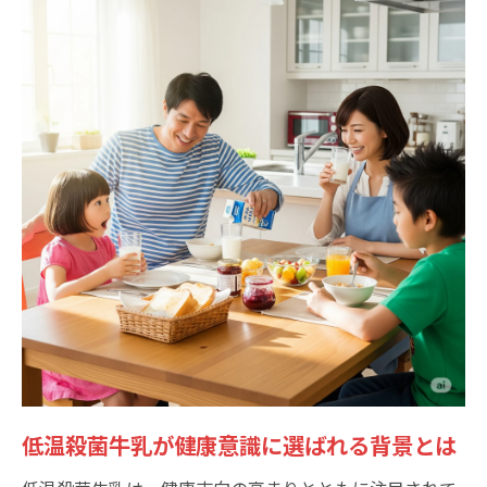
地域密着の低温殺菌牛乳を見極める方法
東毛酪農の牛乳が境南町で支持される理由
低温殺菌牛乳の入手ルートと購入のコツ
オンラインショップで選ぶ低温殺菌牛乳
家族が安心できる低温殺菌牛乳の選び方
家族に選びたい低温殺菌牛乳の安全性とは
低温殺菌牛乳の安全基準と検査体制につい
て
子どもに安心な低温殺菌牛乳の理由を解説
放射性物質検査から見る低温殺菌牛乳の安
心感
東毛酪農の牛乳が提供する安全性のポイン
ト
低温殺菌牛乳が健康意識に選ばれる背景とは
低温殺菌牛乳の保存方法と消費期限の重要