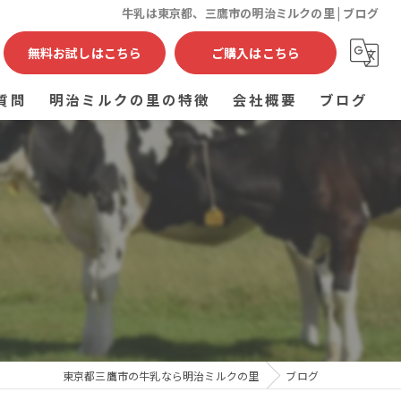
牛乳は東京都、三鷹市の明治ミルクの里 | ブログ
無料お試しはこちら
ご購入はこちら
質問
明治ミルクの里の特徴
会社概要
ブログ
ヨーグルト
コラム
乳製品
通販
宅配
健康食品
東京都三鷹市の牛乳なら明治ミルクの里
ブログ