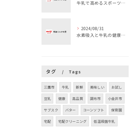
牛乳で高めるスポーツパフォーマンス
2024/08/31
水素吸入と牛乳の健康効果
タグ
Tags
三鷹市
牛乳
新鮮
美味しい
お試し
豆乳
健康
高品質
調布市
小金井市
サブスク
バター
コーンソフト
保育園
宅配
宅配クリーニング
低温殺菌牛乳